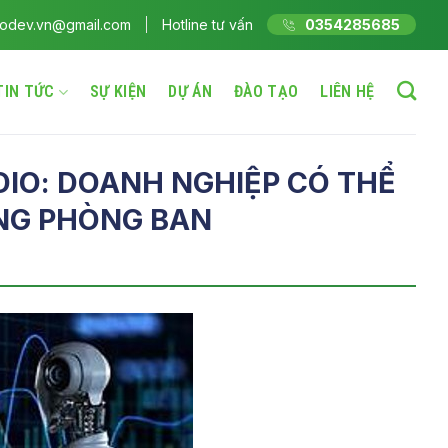
rodev.vn@gmail.com
Hotline tư vấn
0354285685
TIN TỨC
SỰ KIỆN
DỰ ÁN
ĐÀO TẠO
LIÊN HỆ
IO: DOANH NGHIỆP CÓ THỂ
ỪNG PHÒNG BAN