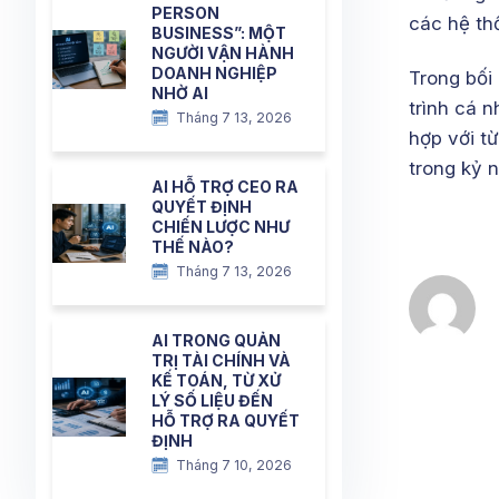
PERSON
các hệ thố
BUSINESS”: MỘT
NGƯỜI VẬN HÀNH
DOANH NGHIỆP
Trong bối
NHỜ AI
trình cá 
Tháng 7 13, 2026
hợp với t
trong kỷ n
AI HỖ TRỢ CEO RA
QUYẾT ĐỊNH
CHIẾN LƯỢC NHƯ
THẾ NÀO?
Tháng 7 13, 2026
AI TRONG QUẢN
TRỊ TÀI CHÍNH VÀ
KẾ TOÁN, TỪ XỬ
LÝ SỐ LIỆU ĐẾN
HỖ TRỢ RA QUYẾT
ĐỊNH
Tháng 7 10, 2026