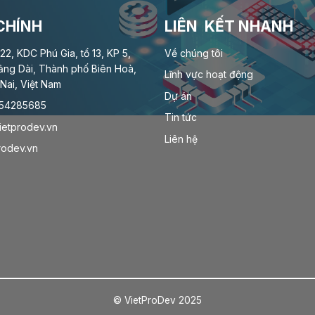
CHÍNH
LIÊN KẾT NHANH
-22, KDC Phú Gia, tổ 13, KP 5,
Về chúng tôi
ảng Dài, Thành phố Biên Hoà,
Lĩnh vực hoạt động
Nai, Việt Nam
Dự án
0354285685
Tin tức
ietprodev.vn
Liên hệ
rodev.vn
© VietProDev 2025