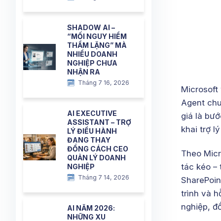
SHADOW AI –
“MỐI NGUY HIỂM
THẦM LẶNG” MÀ
NHIỀU DOANH
NGHIỆP CHƯA
NHẬN RA
Tháng 7 16, 2026
Microsoft
Agent chu
AI EXECUTIVE
giá là bư
ASSISTANT – TRỢ
khai trợ l
LÝ ĐIỀU HÀNH
ĐANG THAY
ĐỔNG CÁCH CEO
Theo Micr
QUẢN LÝ DOANH
tác kéo –
NGHIỆP
Tháng 7 14, 2026
SharePoint
trình và h
nghiệp, đồ
AI NĂM 2026:
NHỮNG XU