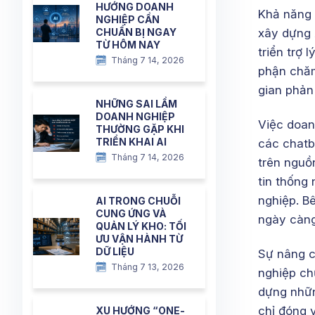
HƯỚNG DOANH
Khả năng 
NGHIỆP CẦN
CHUẨN BỊ NGAY
xây dựng 
TỪ HÔM NAY
triển trợ 
Tháng 7 14, 2026
phận chăm
gian phản
NHỮNG SAI LẦM
DOANH NGHIỆP
Việc doan
THƯỜNG GẶP KHI
TRIỂN KHAI AI
các chatb
Tháng 7 14, 2026
trên nguồ
tin thống
nghiệp. B
AI TRONG CHUỖI
CUNG ỨNG VÀ
ngày càng
QUẢN LÝ KHO: TỐI
ƯU VẬN HÀNH TỪ
DỮ LIỆU
Sự nâng c
Tháng 7 13, 2026
nghiệp ch
dựng nhữn
chỉ đóng v
XU HƯỚNG “ONE-