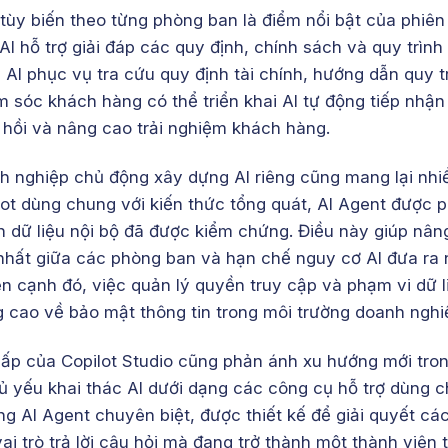
tùy biến theo từng phòng ban là điểm nổi bật của phiên
AI hỗ trợ giải đáp các quy định, chính sách và quy trình
lý AI phục vụ tra cứu quy định tài chính, hướng dẫn quy 
 sóc khách hàng có thể triển khai AI tự động tiếp nhận v
 hồi và nâng cao trải nghiệm khách hàng.
h nghiệp chủ động xây dựng AI riêng cũng mang lại nhiều 
ot dùng chung với kiến thức tổng quát, AI Agent được ph
n dữ liệu nội bộ đã được kiểm chứng. Điều này giúp nân
 nhất giữa các phòng ban và hạn chế nguy cơ AI đưa ra 
ên cạnh đó, việc quản lý quyền truy cập và phạm vi dữ l
 cao về bảo mật thông tin trong môi trường doanh nghi
ấp của Copilot Studio cũng phản ánh xu hướng mới trong
ủ yếu khai thác AI dưới dạng các công cụ hỗ trợ dùng 
g AI Agent chuyên biệt, được thiết kế để giải quyết các
ai trò trả lời câu hỏi mà đang trở thành một thành viên