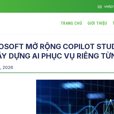
vietp
TRANG CHỦ
GIỚI THIỆU
OSOFT MỞ RỘNG COPILOT STUD
ÂY DỰNG AI PHỤC VỤ RIÊNG T
, 2026