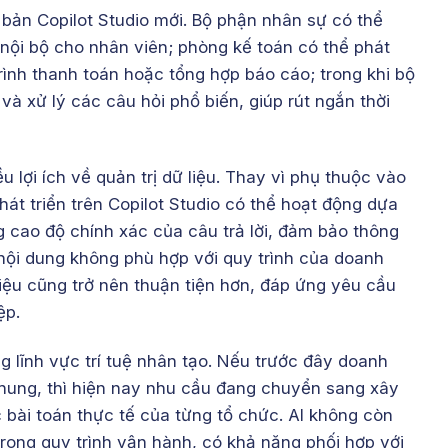
 bản Copilot Studio mới. Bộ phận nhân sự có thể
 nội bộ cho nhân viên; phòng kế toán có thể phát
trình thanh toán hoặc tổng hợp báo cáo; trong khi bộ
à xử lý các câu hỏi phổ biến, giúp rút ngắn thời
lợi ích về quản trị dữ liệu. Thay vì phụ thuộc vào
át triển trên Copilot Studio có thể hoạt động dựa
g cao độ chính xác của câu trả lời, đảm bảo thông
nội dung không phù hợp với quy trình của doanh
iệu cũng trở nên thuận tiện hơn, đáp ứng yêu cầu
ệp.
 lĩnh vực trí tuệ nhân tạo. Nếu trước đây doanh
chung, thì hiện nay nhu cầu đang chuyển sang xây
 bài toán thực tế của từng tổ chức. AI không còn
 trong quy trình vận hành, có khả năng phối hợp với