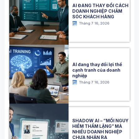
AI ĐANG THAY ĐỔI CÁCH
DOANH NGHIỆP CHĂM
SÓC KHÁCH HÀNG
Tháng 7 16, 2026
AI đang thay đổi lợi thế
cạnh tranh của doanh
nghiệp
Tháng 7 16, 2026
SHADOW AI – “MỐI NGUY
HIỂM THẦM LẶNG” MÀ
NHIỀU DOANH NGHIỆP
CHƯA NHẬN RA