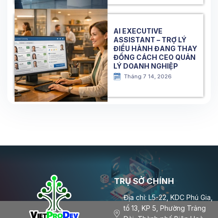
AI EXECUTIVE
ASSISTANT – TRỢ LÝ
ĐIỀU HÀNH ĐANG THAY
ĐỔNG CÁCH CEO QUẢN
LÝ DOANH NGHIỆP
Tháng 7 14, 2026
TRỤ SỞ CHÍNH
Địa chỉ: L5-22, KDC Phú Gia,
tổ 13, KP 5, Phường Trảng